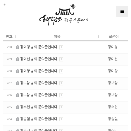
번호
제목
글쓴이
장미경 님의 문의글입니다.
장미경
290
1
장미선 님의 문의글입니다.
장미선
289
1
장미향 님의 문의글입니다.
장미향
288
1
장보람 님의 문의글입니다.
장보람
287
1
장보람 님의 문의글입니다.
장보람
286
1
장소현 님의 문의글입니다.
장소현
285
1
장솔잎 님의 문의글입니다.
장솔잎
284
1