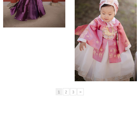
1
2
3
>